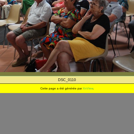
DSC_0110
Cette page a été générée par
XnView
.