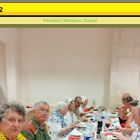
2
Précédent
|
Miniatures
|
Suivant