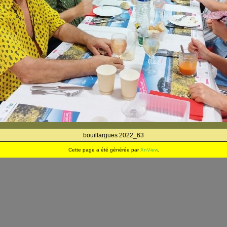
bouillargues 2022_63
Cette page a été générée par
XnView
.