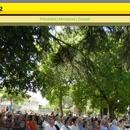
2
Précédent
|
Miniatures
|
Suivant