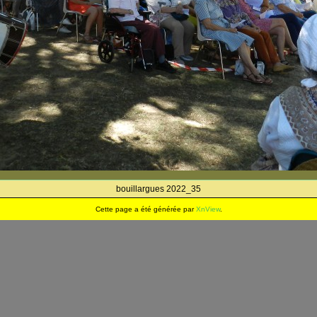
bouillargues 2022_35
Cette page a été générée par
XnView
.