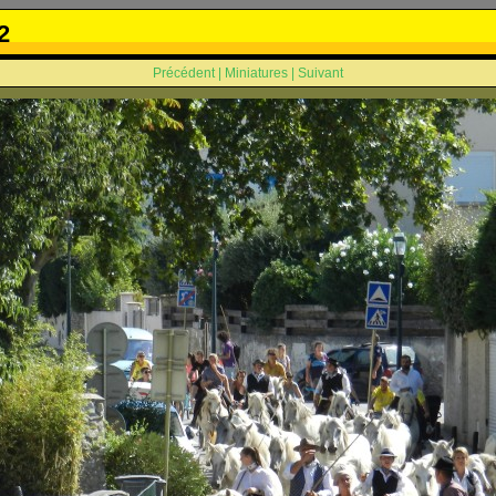
2
Précédent
|
Miniatures
|
Suivant