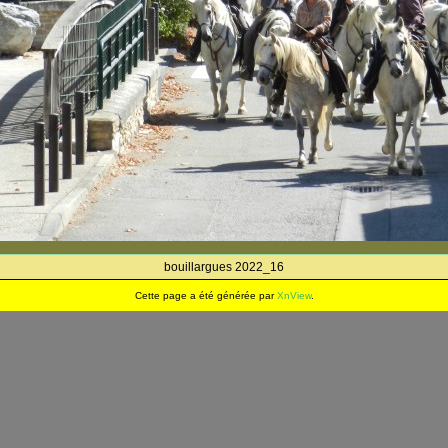
bouillargues 2022_16
Cette page a été générée par
XnView
.