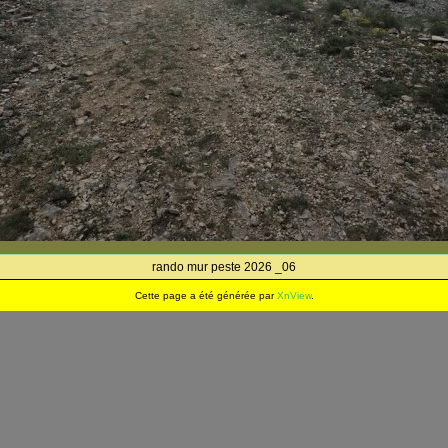
rando mur peste 2026 _06
Cette page a été générée par
XnView
.