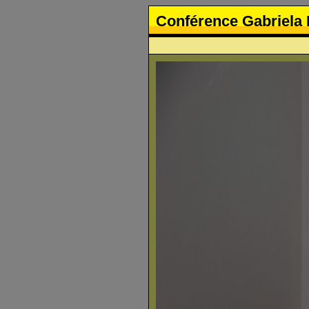
Conférence Gabriela 