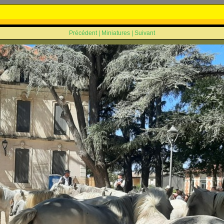
Précédent
|
Miniatures
|
Suivant