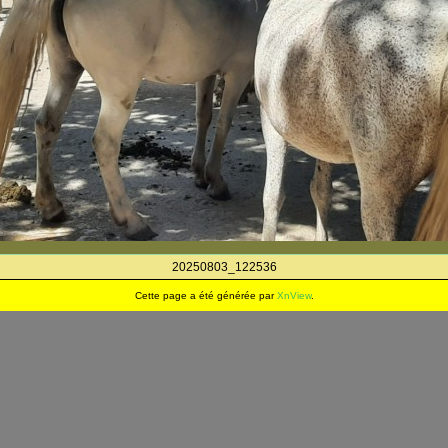
20250803_122536
Cette page a été générée par
XnView
.