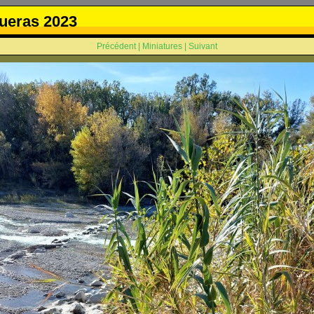
ueras 2023
Précédent
|
Miniatures
|
Suivant