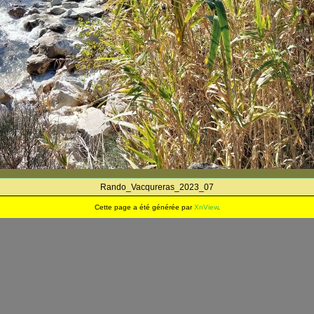
Rando_Vacqureras_2023_07
Cette page a été générée par
XnView
.