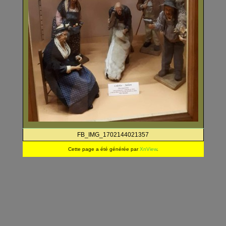
FB_IMG_1702144021357
Cette page a été générée par
XnView
.