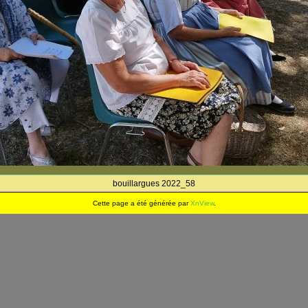
bouillargues 2022_58
Cette page a été générée par
XnView
.