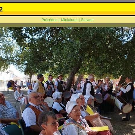
2
Précédent
|
Miniatures
|
Suivant