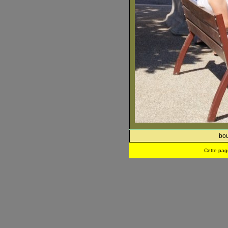
bou
Cette pag