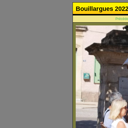
Bouillargues 202
Précéde