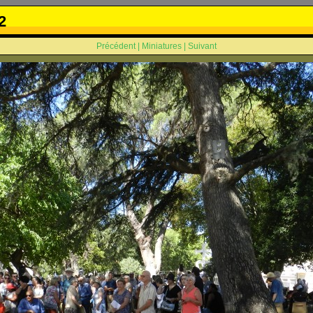
2
Précédent
|
Miniatures
|
Suivant