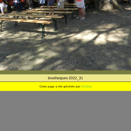
bouillargues 2022_31
Cette page a été générée par
XnView
.