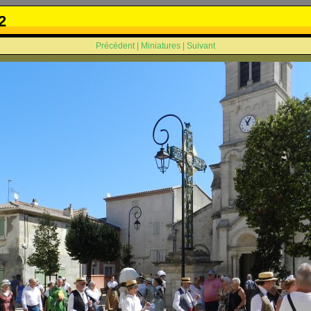
2
Précédent
|
Miniatures
|
Suivant