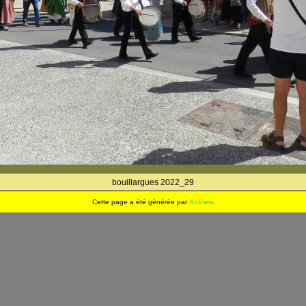
bouillargues 2022_29
Cette page a été générée par
XnView
.