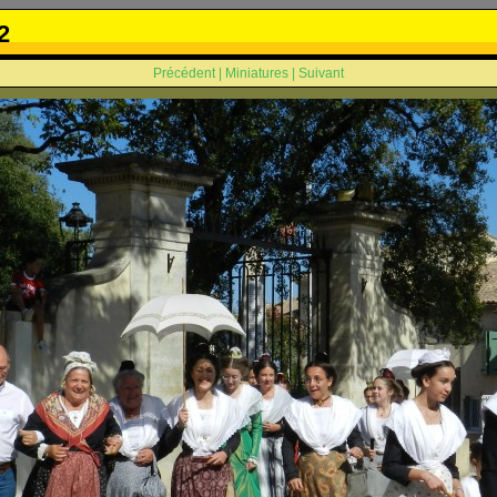
2
Précédent
|
Miniatures
|
Suivant