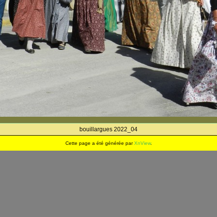
bouillargues 2022_04
Cette page a été générée par
XnView
.